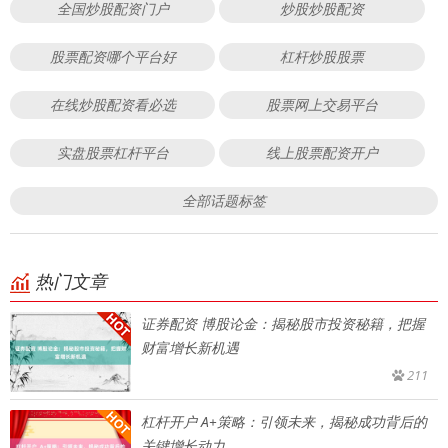
全国炒股配资门户
炒股炒股配资
股票配资哪个平台好
杠杆炒股股票
在线炒股配资看必选
股票网上交易平台
实盘股票杠杆平台
线上股票配资开户
全部话题标签
热门文章
证券配资 博股论金：揭秘股市投资秘籍，把握
财富增长新机遇
211
杠杆开户 A+策略：引领未来，揭秘成功背后的
关键增长动力