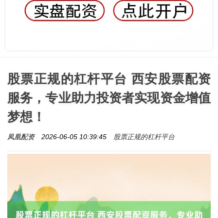
股票正规的杠杆平台 西安股票配资
服务，专业助力投资者实现资金增值
梦想！
股票正规的杠杆平台
凤凰配资
2026-06-05 10:39:45